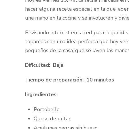
Hoy es viernes 13. Mítica fecha marcada en l
hacer alguna receta especial en la que, ad
una mano en la cocina y se involucren y divie
Revisando internet en la red para coger id
topamos con una idea perfecta que hoy vers
pequeños de la casa, que se laven las manos y…
Dificultad:
Baja
Tiempo de preparación:
10 minutos
Ingredientes:
Portobello.
Queso de untar.
Aceitunas negras sin hueso.