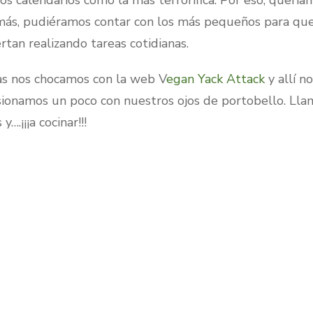
os calendarios como la más terrorífica. Por eso, quería
emás, pudiéramos contar con los más pequeños para qu
rtan realizando tareas cotidianas.
eas nos chocamos con la web V
egan Yack Attack
y allí n
ionamos un poco con nuestros ojos de portobello. Llam
.¡¡¡a cocinar!!!