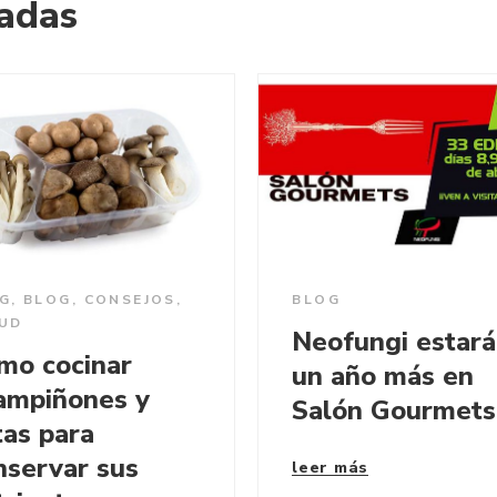
nadas
G
,
BLOG
,
CONSEJOS
,
BLOG
UD
Neofungi estará
mo cocinar
un año más en
ampiñones y
Salón Gourmets
tas para
nservar sus
leer más