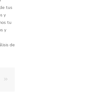
o
de tus
s y
mos tu
s y
lisis de
.