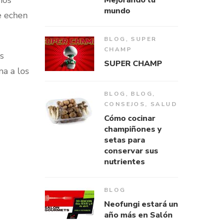
mos
Mejorando tu
mundo
e echen
BLOG
,
SUPER
CHAMP
os
SUPER CHAMP
a a los
BLOG
,
BLOG
,
CONSEJOS
,
SALUD
Cómo cocinar
champiñones y
setas para
conservar sus
nutrientes
BLOG
Neofungi estará un
año más en Salón