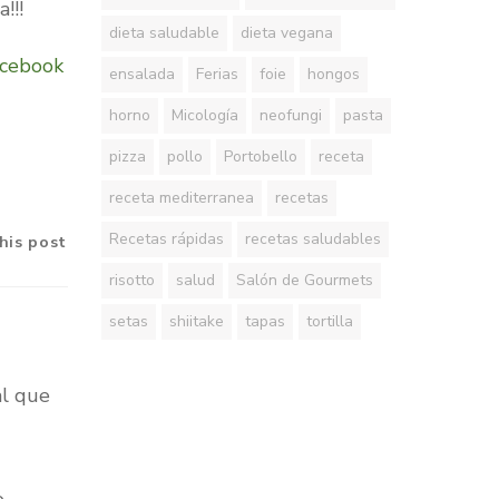
!!!
dieta saludable
dieta vegana
cebook
ensalada
Ferias
foie
hongos
horno
Micología
neofungi
pasta
pizza
pollo
Portobello
receta
receta mediterranea
recetas
Recetas rápidas
recetas saludables
his post
risotto
salud
Salón de Gourmets
setas
shiitake
tapas
tortilla
al que