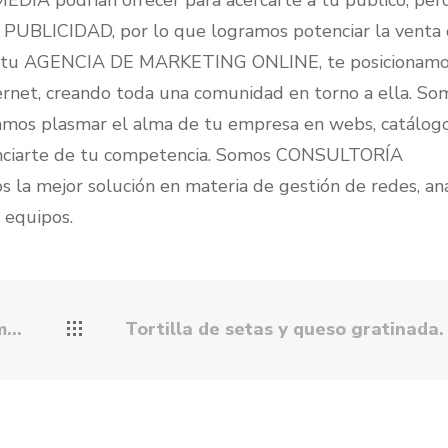
A podrían ofrecer para acercarte a tu público, per
UBLICIDAD, por lo que logramos potenciar la venta 
os tu AGENCIA DE MARKETING ONLINE, te posicionamo
rnet, creando toda una comunidad en torno a ella. So
os plasmar el alma de tu empresa en webs, catálogo
renciarte de tu competencia. Somos CONSULTORÍA
a mejor solución en materia de gestión de redes, aná
 equipos.
.
Tortilla de setas y queso gratinada