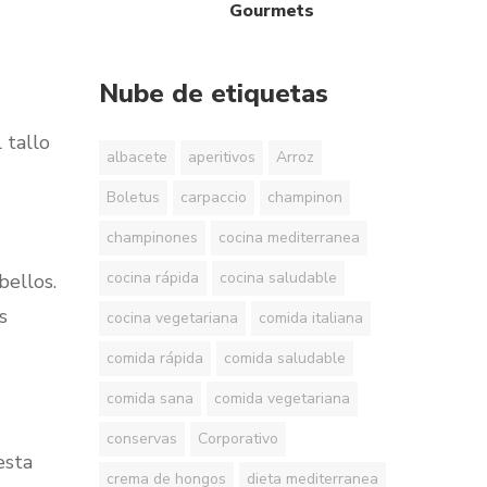
Gourmets
Nube de etiquetas
 tallo
albacete
aperitivos
Arroz
Boletus
carpaccio
champinon
champinones
cocina mediterranea
cocina rápida
cocina saludable
bellos.
s
cocina vegetariana
comida italiana
comida rápida
comida saludable
comida sana
comida vegetariana
conservas
Corporativo
esta
crema de hongos
dieta mediterranea