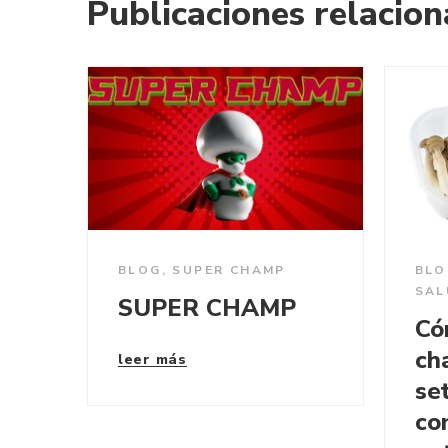
Publicaciones relacio
BLOG
,
SUPER CHAMP
BLO
SAL
SUPER CHAMP
Có
ch
leer más
se
co