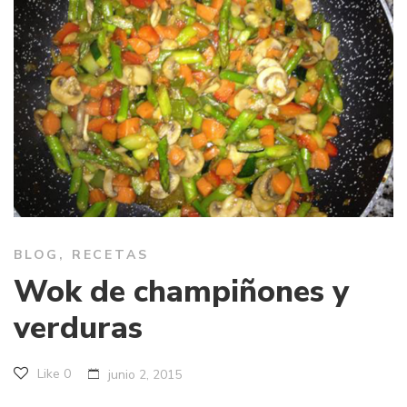
BLOG
,
RECETAS
Wok de champiñones y
verduras
Like
0
junio 2, 2015